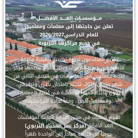
مـــؤسســات الغــــد الأفضـــــل
تعلن عن حاجتها إلى معلمات ومعلمين
للعام الدراسي2026/2027
في جميع مراكزها التربوية
يخضع المتقدمون لدورة تدريبية تأهيلية مكثفة
للتعليم في جميع الصفوف وبكل المواد ينظمها مركز
إعداد المعلمين في المؤسسات في النصف الثاني من
شهر حزيران 2026، تختتم بامتحان نظـري وتطبيقي،
تكون نتائجه معياراً للأفضلية فـي اختيار المعلمات
والمعلمين الجدد، وفقاً لحاجة المؤسسات.
تقـدم الطلبات في مبنى الإدارة العامة لمؤسسات
الغد الأفضل
(مركز عمر المختار التربوي)
يومياً من الثامنة صباحاً إلى الواحدة ظهراً.