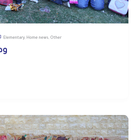
Elementary
,
Home news
,
Other
ود