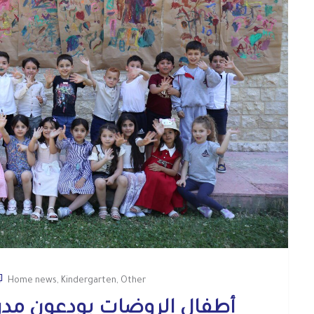
Home news
,
Kindergarten
,
Other
أطفال الروضات يودعون مدر