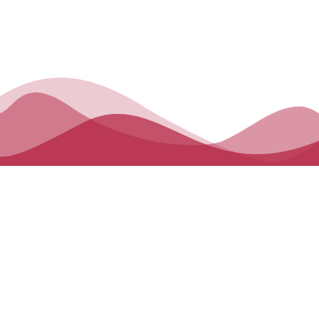
منهاج الدراسة
توفر المرحلة الابتدائية بيئة تعليمية راعية
ومحفّزة، حيث يطوّر التلاميذ أسسًا قوية في
القراءة والكتابة والرياضيات والمهارات
الاجتماعية. ومن خلال الأنشطة التطبيقية
والدروس الإبداعية، نغرس في كل طفل روح