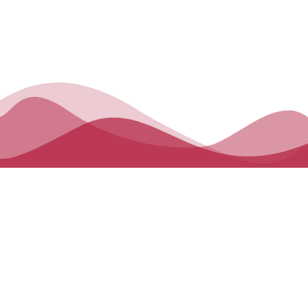
منهاج الدراسة
يقضي الأطفال ثلاث سنوات في مرحلة
الروضة، حيث يطوّرون إدراكهم الحسي
والذهني، ويكتسبون القدرة على قراءة وكتابة
الحروف، ضمن مجموعات دائرية تعزّز العمل
الجماعي داخل الصفوف المجهّزة بكافة